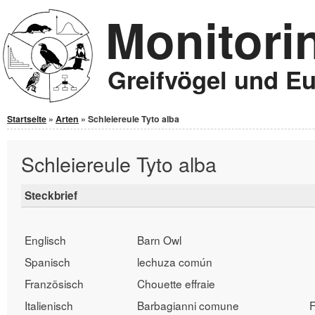
Monitori
Jump to Content
Greifvögel und E
Sie sind hier
Startseite
»
Arten
» Schleiereule Tyto alba
Schleiereule Tyto alba
Steckbrief
Englisch
Barn Owl
Spanisch
lechuza común
Französisch
Chouette effraie
Italienisch
Barbagianni comune
F