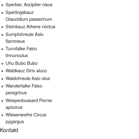
Sperber, Accipiter nisus
Sperlingskauz
Glaucidium passerinum
Steinkauz Athene noctua
Sumpfohreule Asio
flammeus
Turmfalke Falco
tinnunculus
Uhu Bubo Bubo
Waldkauz Strix aluco
Waldohreule Asio otus
Wanderfalke Falco
peregrinus
Wespenbussard Pernis
apivorus
Wiesenweihe Circus
pygargus
Kontakt