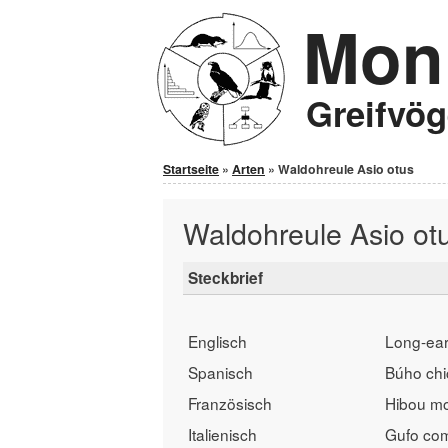
Moni
Jump to Content
Greifvö
Sie sind hier
Startseite
»
Arten
» Waldohreule Asio otus
Waldohreule Asio ot
Steckbrief
Englisch
Long-ea
Spanisch
Búho chi
Französisch
Hibou m
Italienisch
Gufo co