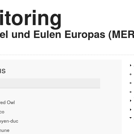
toring
gel und Eulen Europas (ME
us
red Owl
co
oyen-duc
mune