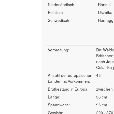
Niederländisch
Ransuil
Polnisch
Uszatka 
Schwedisch
Hornugg
Verbreitung:
Die Waldoh
Britischen
nach Japa
Ostafrika 
Anzahl der europäischen
45
Länder mit Vorkommen:
Brutbestand in Europa:
zwischen
Länge:
36 cm
Spannweite:
95 cm
Gewicht:
220 - 370