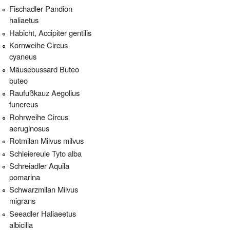
Fischadler Pandion
haliaetus
Habicht, Accipiter gentilis
Kornweihe Circus
cyaneus
Mäusebussard Buteo
buteo
Raufußkauz Aegolius
funereus
Rohrweihe Circus
aeruginosus
Rotmilan Milvus milvus
Schleiereule Tyto alba
Schreiadler Aquila
pomarina
Schwarzmilan Milvus
migrans
Seeadler Haliaeetus
albicilla