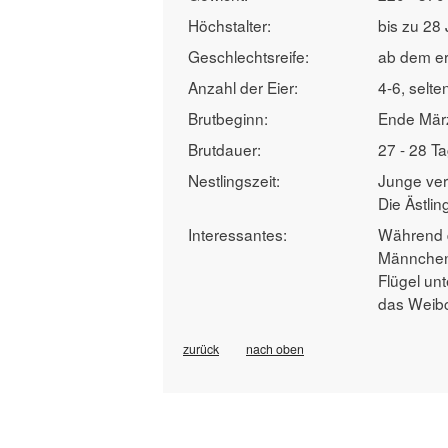
Höchstalter:
bis zu 28 
Geschlechtsreife:
ab dem er
Anzahl der Eier:
4-6, selte
Brutbeginn:
Ende März 
Brutdauer:
27 - 28 T
Nestlingszeit:
Junge ver
Die Ästli
Interessantes:
Während d
Männchen 
Flügel un
das Weibc
zurück
nach oben