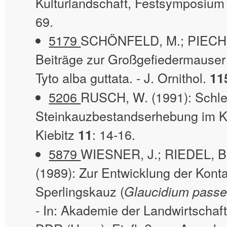
Kulturlandschaft, Festsymposium
69.
5179
SCHÖNFELD, M.; PIECHO
Beiträge zur Großgefiedermauser 
Tyto alba guttata. - J. Ornithol.
11
5206
RUSCH, W. (1991): Schle
Steinkauzbestandserhebung im Kr
Kiebitz
: 14-16.
11
5879
WIESNER, J.; RIEDEL, B
(1989): Zur Entwicklung der Kont
Sperlingskauz (
Glaucidium passe
- In: Akademie der Landwirtschaf