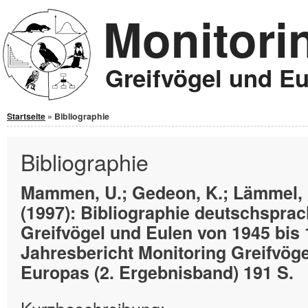
Monitori
Jump to Content
Greifvögel und E
Sie sind hier
Startseite
» Bibliographie
Bibliographie
Mammen, U.; Gedeon, K.; Lämmel, 
(1997): Bibliographie deutschsprac
Greifvögel und Eulen von 1945 bis 
Jahresbericht Monitoring Greifvög
Europas (2. Ergebnisband) 191 S.