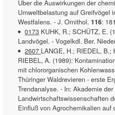
Über die Auswirkungen der chem
Umweltbelastung auf Greifvögel i
Westfalens. - J. Ornithol.
: 18
116
0173
KUHK, R.; SCHÜTZ, E. (
Landvögel. - Vogelkdl. Ber. Nied
2607
LANGE, H.; RIEDEL, B.;
RIEBEL, A. (1989): Kontaminatio
mit chlororganischen Kohlenwasse
Thüringer Waldrevieren - erste Er
Trendanalyse. - In: Akademie der
Landwirtschaftswissenschaften d
Einfluß von Agrochemikalien auf 