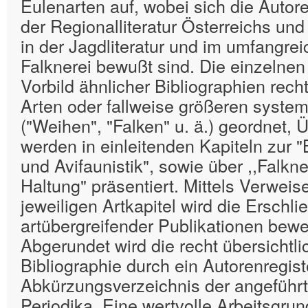
Eulenarten auf, wobei sich die Autor
der Regionalliteratur Österreichs un
in der Jagdliteratur und im umfangrei
Falknerei bewußt sind. Die einzelnen
Vorbild ähnlicher Bibliographien rech
Arten oder fallweise größeren syste
("Weihen", "Falken" u. ä.) geordnet, 
werden in einleitenden Kapiteln zur "
und Avifaunistik", sowie über ,,Falkn
Haltung" präsentiert. Mittels Verwei
jeweiligen Artkapitel wird die Erschl
artübergreifender Publikationen bewer
Abgerundet wird die recht übersichtli
Bibliographie durch ein Autorenregist
Abkürzungsverzeichnis der angeführt
Periodika. Eine wertvolle Arbeitsgrund