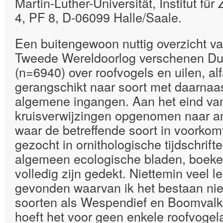
Martin-Luther-Universität, Institut fü
4, PF 8, D-06099 Halle/Saale.
Een buitengewoon nuttig overzicht v
Tweede Wereldoorlog verschenen Duit
(n=6940) over roofvogels en uilen, al
gerangschikt naar soort met daarnaa
algemene ingangen. Aan het eind van
kruisverwijzingen opgenomen naar an
waar de betreffende soort in voorkom
gezocht in ornithologische tijdschrif
algemeen ecologische bladen, boeken
volledig zijn gedekt. Niettemin veel l
gevonden waarvan ik het bestaan niet 
soorten als Wespendief en Boomvalk. 
hoeft het voor geen enkele roofvoge