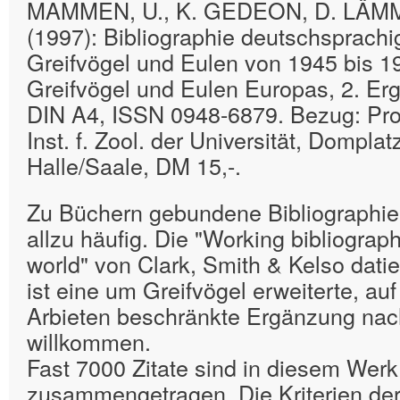
MAMMEN, U., K. GEDEON, D. LÄM
(1997): Bibliographie deutschsprachig
Greifvögel und Eulen von 1945 bis 19
Greifvögel und Eulen Europas, 2. Er
DIN A4, ISSN 0948-6879. Bezug: Prof
Inst. f. Zool. der Universität, Dompla
Halle/Saale, DM 15,-.
Zu Büchern gebundene Bibliographie
allzu häufig. Die "Working bibliograph
world" von Clark, Smith & Kelso dati
ist eine um Greifvögel erweiterte, au
Arbieten beschränkte Ergänzung nac
willkommen.
Fast 7000 Zitate sind in diesem Werk
zusammengetragen. Die Kriterien de