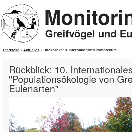
Monitori
Jump to Content
Greifvögel und E
Sie sind hier
Startseite
»
Aktuelles
» Rückblick: 10. Internationales Symposium "...
Rückblick: 10. Internationa
"Populationsökologie von Gre
Eulenarten"