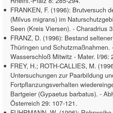
Rheinl.-Pfalz 8: 285-294.
FRANKEN, F. (1996): Brutversuch 
(Milvus migrans) im Naturschutzgeb
Seen (Kreis Viersen). - Charadrius 3
FRANZ, D. (1996): Bestand seltener 
Thüringen und Schutzmaßnahmen. - 
Wasserschloß Mitwitz - Mater. I/96: 
FREY, H.; ROTH-CALLIES, M. (1996
Untersuchungen zur Paarbildung u
Fortpflanzungsverhalten wiedereing
Bartgeier (Gypaetus barbatus). - Abh
Österreich 29: 107-121.
FUHRMANN, W. (1996): Rohrweihe 