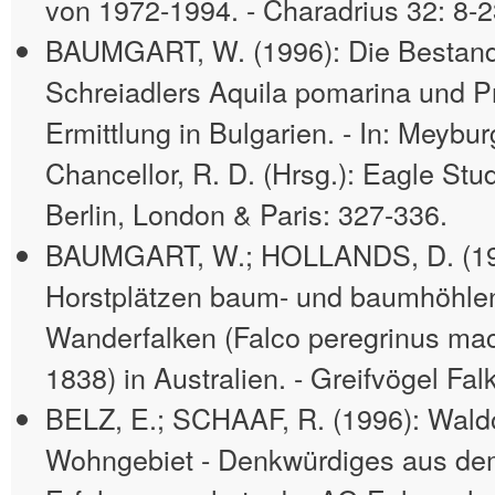
von 1972-1994. - Charadrius 32: 8-2
BAUMGART, W. (1996): Die Bestand
Schreiadlers Aquila pomarina und P
Ermittlung in Bulgarien. - In: Meybur
Chancellor, R. D. (Hrsg.): Eagle S
Berlin, London & Paris: 327-336.
BAUMGART, W.; HOLLANDS, D. (19
Horstplätzen baum- und baumhöhle
Wanderfalken (Falco peregrinus m
1838) in Australien. - Greifvögel Fa
BELZ, E.; SCHAAF, R. (1996): Wald
Wohngebiet - Denkwürdiges aus d