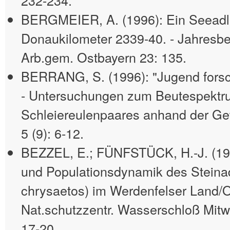
232-234.
BERGMEIER, A. (1996): Ein Seeadl
Donaukilometer 2339-40. - Jahresber
Arb.gem. Ostbayern 23: 135.
BERRANG, S. (1996): "Jugend forsch
- Untersuchungen zum Beutespektr
Schleiereulenpaares anhand der Gew
5 (9): 6-12.
BEZZEL, E.; FÜNFSTÜCK, H.-J. (199
und Populationsdynamik des Steinad
chrysaetos) im Werdenfelser Land/O
Nat.schutzzentr. Wasserschloß Mitwit
17-20.