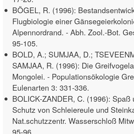
BÖGEL, R. (1996): Bestandsentwic
Flugbiologie einer Gänsegeierkolon
Alpennordrand. - Abh. Zool.-Bot. Ge
95-105.
BOLD, A.; SUMJAA, D.; TSEVEENM
SAMJAA, R. (1996): Die Greifvogelar
Mongolei. - Populationsökologie Grei
Eulenarten 3: 331-336.
BOLICK-ZANDER, C. (1996): Spaß 
Schutz von Schleiereule und Steinka
Nat.schutzzentr. Wasserschloß Mitwit
95-96.