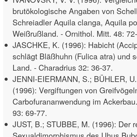
brutökologische Angaben von Schel
Schreiadler Aquila clanga, Aquila p
Weißrußland. - Ornithol. Mitt. 48: 72
JASCHKE, K. (1996): Habicht (Accipit
schlägt Bläßhuhn (Fulica atra) und
Land. - Charadrius 32: 36-37.
JENNI-EIERMANN, S.; BÜHLER, U.
(1996): Vergiftungen von Greifvögel
Carbofurananwendung im Ackerbau. 
93: 69-77.
JUST, B.; STUBBE, M. (1996): Der r
Sexualdimorphismus des Uhus Bubo 