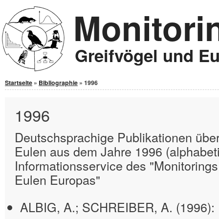
Monitori
Jump to Content
Greifvögel und E
Sie sind hier
Startseite
»
Bibliographie
» 1996
1996
Deutschsprachige Publikationen über
Eulen aus dem Jahre 1996 (alphabetis
Informationsservice des "Monitorings
Eulen Europas"
ALBIG, A.; SCHREIBER, A. (1996):