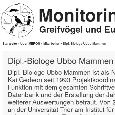
Monitori
Jump to Content
Greifvögel und E
Sie sind hier
Startseite
»
Über MEROS
»
Mitarbeiter
» Dipl.-Biologe Ubbo Mammen
Dipl.-Biologe Ubbo Mammen
Dipl.-Biologe Ubbo Mammen ist als N
Kai Gedeon seit 1993 Projektkoordina
Funktion mit dem gesamten Schriftver
Datenbank und der Erstellung der Ja
weiterer Auswertungen betraut. Von 
an der Universität Trier am Institut f